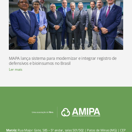
MAPA lança sistema para modernizar e integrar registro de
defensivos e bioinsumos no Brasil
Ler mais
Matriz:
Rua Major Gote, 585 – 5º andar, salas 501/502 | Patos de Minas (MG) | CEP