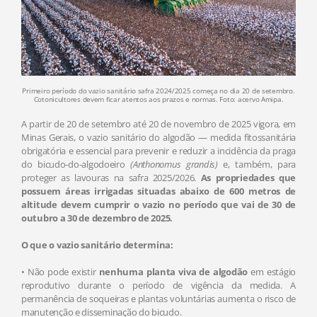
Primeiro período do vazio sanitário safra 2024/2025 começa no dia 20 de setembro.
Cotonicultores devem ficar atentos aos prazos e normas. Foto: acervo Amipa.
A partir de 20 de setembro até 20 de novembro de 2025 vigora, em
Minas Gerais, o vazio sanitário do algodão — medida fitossanitária
obrigatória e essencial para prevenir e reduzir a incidência da praga
do bicudo-do-algodoeiro
(Anthonomus grandis)
e, também, para
proteger as lavouras na safra 2025/2026.
As propriedades que
possuem áreas irrigadas situadas abaixo de 600 metros de
altitude devem cumprir o vazio no período que vai de 30 de
outubro a 30 de dezembro de 2025.
O que o vazio sanitário determina:
• Não pode existir
nenhuma planta viva de algodão
em estágio
reprodutivo durante o período de vigência da medida. A
permanência de soqueiras e plantas voluntárias aumenta o risco de
manutenção e disseminação do bicudo.