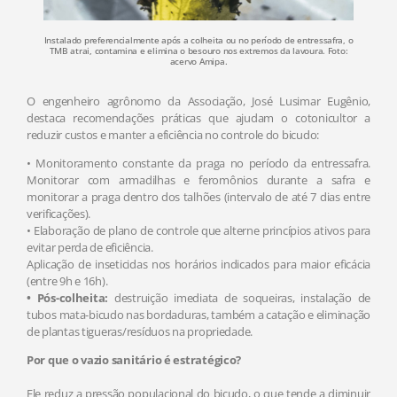
Instalado preferencialmente após a colheita ou no período de entressafra, o
TMB atrai, contamina e elimina o besouro nos extremos da lavoura. Foto:
acervo Amipa.
O engenheiro agrônomo da Associação, José Lusimar Eugênio,
destaca recomendações práticas que ajudam o cotonicultor a
reduzir custos e manter a eficiência no controle do bicudo:
• Monitoramento constante da praga no período da entressafra.
Monitorar com armadilhas e feromônios durante a safra e
monitorar a praga dentro dos talhões (intervalo de até 7 dias entre
verificações).
• Elaboração de plano de controle que alterne princípios ativos para
evitar perda de eficiência.
Aplicação de inseticidas nos horários indicados para maior eficácia
(entre 9h e 16h).
• Pós-colheita:
destruição imediata de soqueiras, instalação de
tubos mata-bicudo nas bordaduras, também a catação e eliminação
de plantas tigueras/resíduos na propriedade.
Por que o vazio sanitário é estratégico?
Ele reduz a pressão populacional do bicudo, o que tende a diminuir