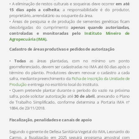
• A eliminação de restos culturais e soqueiras deve ocorrer
em até
15 dias após a colheita
; a responsabilidade é do produtor,
proprietário, arrendatário ou ocupante da área.
• Áreas de pesquisa e de produção de sementes genéticas ficam
desobrigadas do cumprimento
apenas quando autorizadas,
controladas e monitoradas pelo
Instituto Mineiro de
Agropecuária (IMA)
.
Cadastro de áreas produtivas e pedidos de autorização
•
Todas
as áreas plantadas, com no mínimo um ponto
georreferenciado, devem ser cadastradas no IMA até 60 dias após o
término do plantio. Produtores devem renovar o cadastro a cada
safra, mediante preenchimento da
Ficha de Inscrição da Unidade de
Produção
e entrega no escritório local do Instituto.
• Quem pretende plantar durante o período do vazio na próxima
safra, pode solicitar autorização até
30 de abril
, anexando o Plano
de Trabalho Simplificado, conforme determina a Portaria IMA nº
1884, de 23/11/2018.
Fiscalização, penalidades e canais de apoio
Segundo o gerente de Defesa Sanitária Vegetal do IMA, Leonardo do
Carmo, a fiscalização em 2025 seguirá programa amostral com