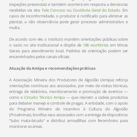
inspeções presenciais e também ocorrerá em resposta a denúncias
recebidas via site,
Fale Conosco
ou
Ouvidoria Geral do Estado
. Em
casos de inconformidade, o produtor é notificado para eliminar as
plantas; a não observância pode gerar processo administrativo e
multa.
De acordo com ele, o Instituto mantém orientações públicas sobre
o vazio no site institucional e dispõe de
186 escritórios
em Minas
Gerais para atendimento local. Pedidos de orientação podem ser
encaminhados pelos canais oficiais
Atuação da Amipa e recomendações práticas
A Associação Mineira dos Produtores de Algodão (Amipa) reforça
orientações contínuas aos associados, por meio de visitas técnicas,
entrega de relatórios, monitoramento e promoção de eventos —
como o
Circuito Técnico Amipa
— que reúnem a cadeia produtiva
para debater manejo e controle de pragas. A entidade, com o apoio
do Programa Mineiro de Incentivo à Cultura do Algodão
(Proalminas), bonifica seus associados com a entrega de dispositivos
“tubo mata-bicudo” e distribui armadilhas com feromônios para
monitorar as áreas.