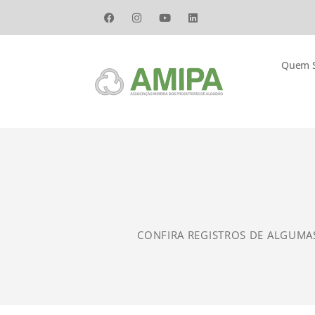
Quem 
CONFIRA REGISTROS DE ALGUMA