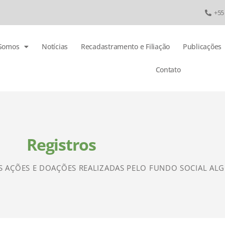
+55
Somos
Notícias
Recadastramento e Filiação
Publicações
Contato
Registros
S AÇÕES E DOAÇÕES REALIZADAS PELO FUNDO SOCIAL A