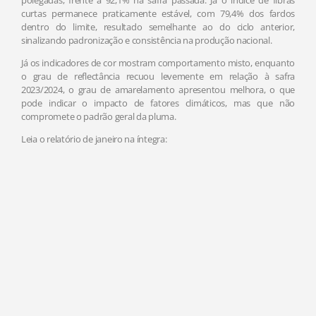
polegadas, frente a 92,1% na safra passada. Já o índice de fibras
curtas permanece praticamente estável, com 79,4% dos fardos
dentro do limite, resultado semelhante ao do ciclo anterior,
sinalizando padronização e consistência na produção nacional.
Já os indicadores de cor mostram comportamento misto, enquanto
o grau de reflectância recuou levemente em relação à safra
2023/2024, o grau de amarelamento apresentou melhora, o que
pode indicar o impacto de fatores climáticos, mas que não
compromete o padrão geral da pluma.
Leia o relatório de janeiro na íntegra: