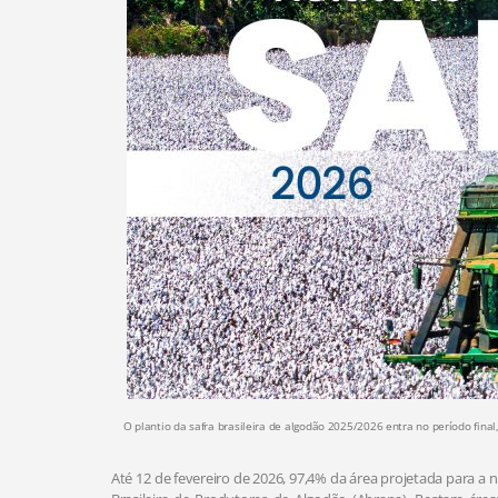
O plantio da safra brasileira de algodão 2025/2026 entra no período fin
Até 12 de fevereiro de 2026, 97,4% da área projetada para a