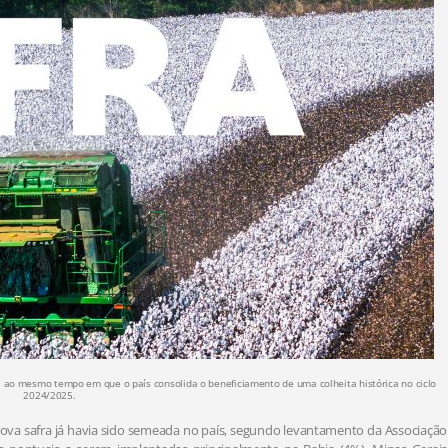
al, ao mesmo tempo em que o país consolida o beneficiamento de uma colheita histórica no ciclo
2024/2025.
 nova safra já havia sido semeada no país, segundo levantamento da Associação