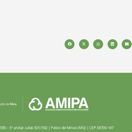
585 – 5º andar, salas 501/502 | Patos de Minas (MG) | CEP 38700-107