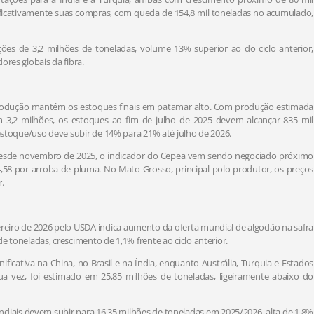
nificativamente suas compras, com queda de 154,8 mil toneladas no acumulado,
ões de 3,2 milhões de toneladas, volume 13% superior ao do ciclo anterior,
ores globais da fibra.
odução mantém os estoques finais em patamar alto. Com produção estimada
3,2 milhões, os estoques ao fim de julho de 2025 devem alcançar 835 mil
 estoque/uso deve subir de 14% para 21% até julho de 2026.
. Desde novembro de 2025, o indicador do Cepea vem sendo negociado próximo
,58 por arroba de pluma. No Mato Grosso, principal polo produtor, os preços
r.
vereiro de 2026 pelo USDA indica aumento da oferta mundial de algodão na safra
e toneladas, crescimento de 1,1% frente ao ciclo anterior.
ificativa na China, no Brasil e na Índia, enquanto Austrália, Turquia e Estados
ua vez, foi estimado em 25,85 milhões de toneladas, ligeiramente abaixo do
iais devem subir para 16,35 milhões de toneladas em 2025/2026, alta de 1,8%