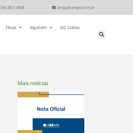
 (34) 3821-5828
amipa@amipa.com.br
Filiais
Algobom
SIG Cotton
Mais notícias