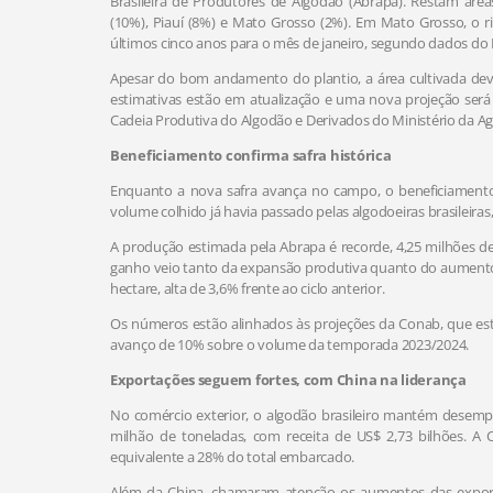
Brasileira de Produtores de Algodão (Abrapa). Restam áre
(10%), Piauí (8%) e Mato Grosso (2%). Em Mato Grosso, o 
últimos cinco anos para o mês de janeiro, segundo dados do 
Apesar do bom andamento do plantio, a área cultivada deve 
estimativas estão em atualização e uma nova projeção ser
Cadeia Produtiva do Algodão e Derivados do Ministério da Agr
Beneficiamento confirma safra histórica
Enquanto a nova safra avança no campo, o beneficiamento 
volume colhido já havia passado pelas algodoeiras brasileir
A produção estimada pela Abrapa é recorde, 4,25 milhões de
ganho veio tanto da expansão produtiva quanto do aumento 
hectare, alta de 3,6% frente ao ciclo anterior.
Os números estão alinhados às projeções da Conab, que es
avanço de 10% sobre o volume da temporada 2023/2024.
Exportações seguem fortes, com China na liderança
No comércio exterior, o algodão brasileiro mantém desempe
milhão de toneladas, com receita de US$ 2,73 bilhões. A 
equivalente a 28% do total embarcado.
Além da China, chamaram atenção os aumentos das export