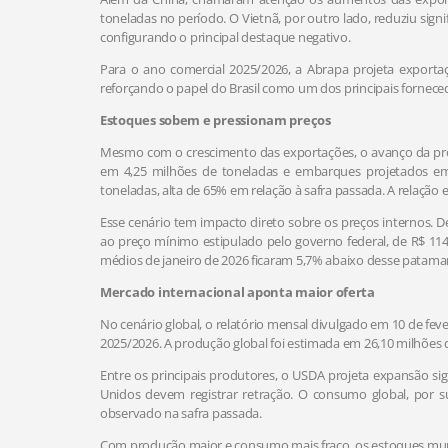
toneladas no período. O Vietnã, por outro lado, reduziu sig
configurando o principal destaque negativo.
Para o ano comercial 2025/2026, a Abrapa projeta exportaç
reforçando o papel do Brasil como um dos principais forneced
Estoques sobem e pressionam preços
Mesmo com o crescimento das exportações, o avanço da pr
em 4,25 milhões de toneladas e embarques projetados em 
toneladas, alta de 65% em relação à safra passada. A relação
Esse cenário tem impacto direto sobre os preços internos
ao preço mínimo estipulado pelo governo federal, de R$ 114
médios de janeiro de 2026 ficaram 5,7% abaixo desse patama
Mercado internacional aponta maior oferta
No cenário global, o relatório mensal divulgado em 10 de fe
2025/2026. A produção global foi estimada em 26,10 milhões d
Entre os principais produtores, o USDA projeta expansão sign
Unidos devem registrar retração. O consumo global, por s
observado na safra passada.
Com produção maior e consumo mais fraco, os estoques mund