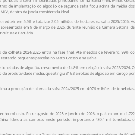
as pontuais a serem implantadas principalmente na Bahia (4%), Minas Gerais
ritmo de implantação do algodão de segunda safra ficou acima da média dos
IMEA, dentro da janela considerada ideal.
reduzir em 5,5% e totalizar 2,05 milhões de hectares na safra 2025/2026. As
á apresentada em 9 de março de 2026, durante reunião da Câmara Setorial da
icultura e Pecuária.
da colheita 2024/2025 entra na fase final. Até meados de fevereiro, 99% do
as, restando pequenas parcelas no Mato Grosso e na Bahia.
 toneladas de algodão, crescimento de 14,8% em relação à safra 2023/2024. O
da produtividade média, que atingiu 316,8 arrobas de algodão em caroço por
tima a produção de pluma da safra 2024/2025 em 4,076 milhões de toneladas,
nho robusto. Entre agosto de 2025 e janeiro de 2026, o país exportou 1,722
China liderou as compras neste período, importando 480,4 mil toneladas, o
ações para a Índia e a Turquia, ambas com crescimento próximo de 80 mil