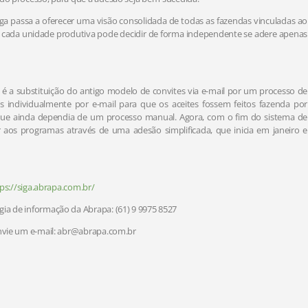
ga passa a oferecer uma visão consolidada de todas as fazendas vinculadas ao
so, cada unidade produtiva pode decidir de forma independente se adere apenas
é a substituição do antigo modelo de convites via e-mail por um processo de
s individualmente por e-mail para que os aceites fossem feitos fazenda por
ue ainda dependia de um processo manual. Agora, com o fim do sistema de
r aos programas através de uma adesão simplificada, que inicia em janeiro e
ps://siga.abrapa.com.br/
ia de informação da Abrapa: (61) 9 9975 8527
envie um e-mail: abr@abrapa.com.br