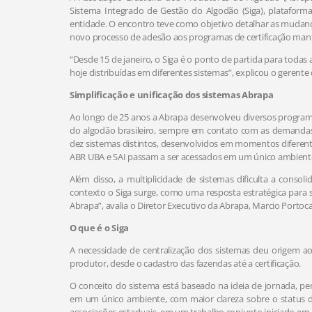
Sistema Integrado de Gestão do Algodão (Siga), plataform
entidade. O encontro teve como objetivo detalhar as mudanç
novo processo de adesão aos programas de certificação mant
“Desde 15 de janeiro, o Siga é o ponto de partida para todas 
hoje distribuídas em diferentes sistemas”, explicou o gerent
Simplificação e unificação dos sistemas Abrapa
Ao longo de 25 anos a Abrapa desenvolveu diversos programas
do algodão brasileiro, sempre em contato com as demandas d
dez sistemas distintos, desenvolvidos em momentos diferent
ABR UBA e SAI passam a ser acessados em um único ambiente
Além disso, a multiplicidade de sistemas dificulta a conso
contexto o Siga surge, como uma resposta estratégica para s
Abrapa”, avalia o Diretor Executivo da Abrapa, Marcio Portoca
O que é o Siga
A necessidade de centralização dos sistemas deu origem a
produtor, desde o cadastro das fazendas até a certificação.
O conceito do sistema está baseado na ideia de jornada, p
em um único ambiente, com maior clareza sobre o status d