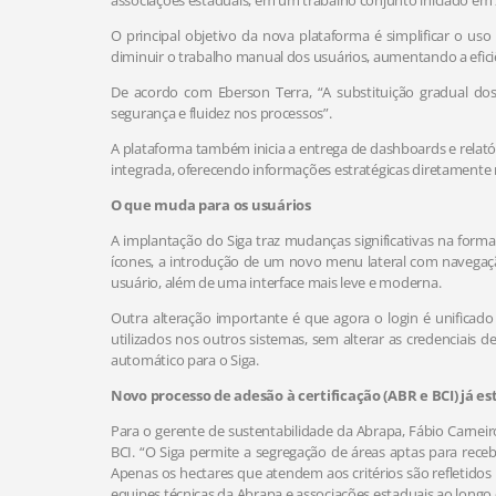
associações estaduais, em um trabalho conjunto iniciado em 
O principal objetivo da nova plataforma é simplificar o us
diminuir o trabalho manual dos usuários, aumentando a efici
De acordo com Eberson Terra, “A substituição gradual dos
segurança e fluidez nos processos”.
A plataforma também inicia a entrega de dashboards e relató
integrada, oferecendo informações estratégicas diretamente na
O que muda para os usuários
A implantação do Siga traz mudanças significativas na forma
ícones, a introdução de um novo menu lateral com navegação 
usuário, além de uma interface mais leve e moderna.
Outra alteração importante é que agora o login é unificado 
utilizados nos outros sistemas, sem alterar as credenciai
automático para o Siga.
Novo processo de adesão à certificação (ABR e BCI) já es
Para o gerente de sustentabilidade da Abrapa, Fábio Carnei
BCI. “O Siga permite a segregação de áreas aptas para receb
Apenas os hectares que atendem aos critérios são refletidos
equipes técnicas da Abrapa e associações estaduais ao longo