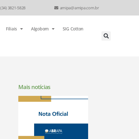
 (34) 3821-5828
amipa@amipa.com.br
Filiais
Algobom
SIG Cotton
Mais notícias