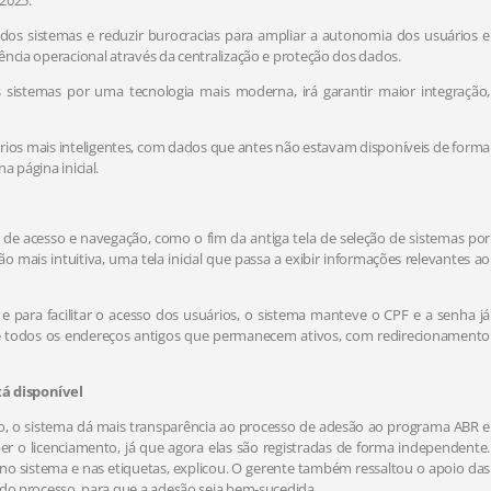
2025.
o dos sistemas e reduzir burocracias para ampliar a autonomia dos usuários e
ência operacional através da centralização e proteção dos dados.
 sistemas por uma tecnologia mais moderna, irá garantir maior integração,
rios mais inteligentes, com dados que antes não estavam disponíveis de forma
 página inicial.
 de acesso e navegação, como o fim da antiga tela de seleção de sistemas por
mais intuitiva, uma tela inicial que passa a exibir informações relevantes ao
e para facilitar o acesso dos usuários, o sistema manteve o CPF e a senha já
s de todos os endereços antigos que permanecem ativos, com redirecionamento
tá disponível
ro, o sistema dá mais transparência ao processo de adesão ao programa ABR e
er o licenciamento, já que agora elas são registradas de forma independente.
 no sistema e nas etiquetas, explicou. O gerente também ressaltou o apoio das
 do processo, para que a adesão seja bem-sucedida.