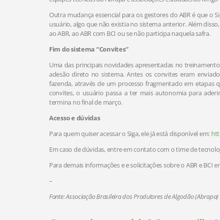
Outra mudança essencial para os gestores do ABR é que o Si
usuário, algo que não existia no sistema anterior. Além dis
ao ABR, ao ABR com BCI ou se não participa naquela safra.
Fim do sistema “Convites”
Uma das principais novidades apresentadas no treinamento 
adesão direto no sistema. Antes os convites eram enviado
fazenda, através de um processo fragmentado em etapas q
convites, o usuário passa a ter mais autonomia para aderi
termina no final de março.
Acesso e dúvidas
Para quem quiser acessar o Siga, ele já está disponível em:
htt
Em caso de dúvidas, entre em contato com o time de tecnolog
Para demais informações e e solicitações sobre o ABR e BCI 
–
Fonte: Associação Brasileira dos Produtores de Algodão (Abrapa)