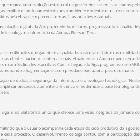
a que marca uma evolução estrutural na gestão dos sistemas utilizados pela
as, explicar o funcionamento do novo ambiente e orientar os usuários sobre o
idos pela Abrapa em parceria com as 11 associações estaduais.
as soluções digitais da Abrapa, reunindo, de forma progressiva, funcionalidades
e de tecnologia da informação da Abrapa, Eberson Terra.
 e certificações que garantem a qualidade, sustentabilidade e rastreabilidade
os clientes nacionais e internacionais. Atualmente, a Abrapa opera cerca de
es e com finalidades específicas. Com a chegada do Siga, programas como ABR,
, reduzindo a fragmentação e a complexidade operacional para os usuários.
lidação de dados, a segurança da informação e a evolução tecnológica. “Neste
implificar processos, aumentar a eficiência e modernizar a base tecnológica da
rrero.
o Siga, uma plataforma única que oferece uma visão integrada da jornada do
ermitindo que o usuário acompanhe cada etapa do ciclo produtivo do algodão
e cada processo. O desenvolvimento do Siga contou com a participação das