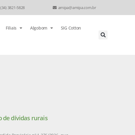
 (34) 3821-5828
amipa@amipa.com.br
Filiais
Algobom
SIG Cotton
 de dívidas rurais