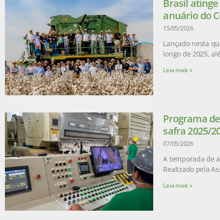
Brasil ating
anuário do C
15/05/2026
Lançado nesta qua
longo de 2025, a
Leia mais »
Programa de 
safra 2025/2
07/05/2026
A temporada de ad
Realizado pela As
Leia mais »