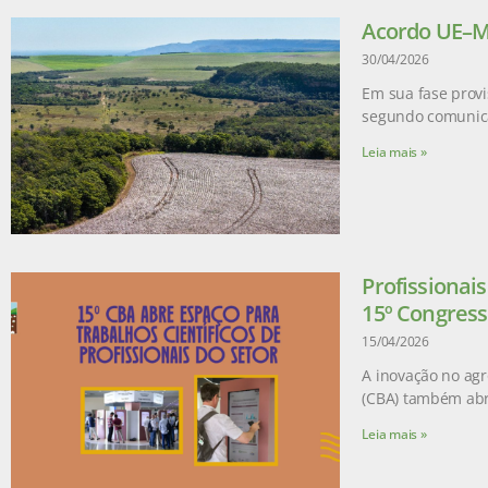
Acordo UE–Me
30/04/2026
Em sua fase provi
segundo comunic
Leia mais »
Profissionai
15º Congress
15/04/2026
A inovação no agr
(CBA) também abr
Leia mais »