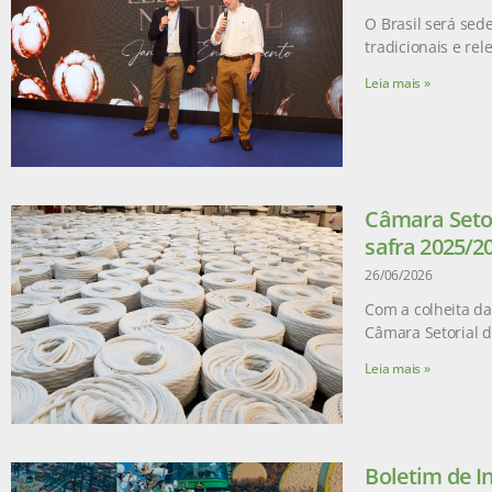
O Brasil será sed
tradicionais e re
Leia mais »
Câmara Setor
safra 2025/2
26/06/2026
Com a colheita da
Câmara Setorial 
Leia mais »
Boletim de I