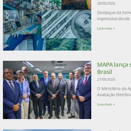
29/05/2026
Destaque da Sema
expressiva desde 
Leia mais »
MAPA lança s
Brasil
27/05/2026
O Ministério da A
Avaliação Eletrôn
Leia mais »