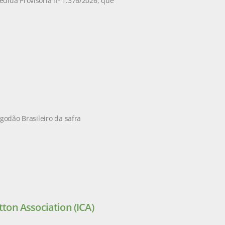
edida Provisória nº 1.376/2026, que
godão Brasileiro da safra
tton Association (ICA)