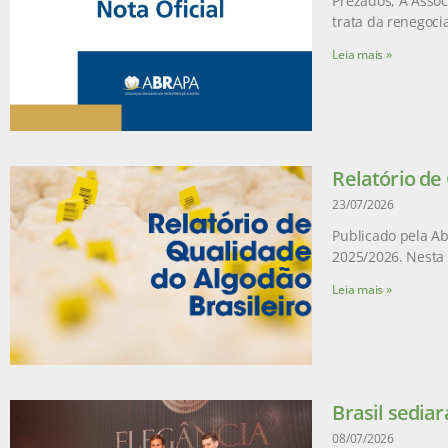
Prezados, A Assoc
trata da renegoci
Leia mais »
Relatório de
23/07/2026
Publicado pela Ab
2025/2026. Nesta 
Leia mais »
Brasil sediar
08/07/2026