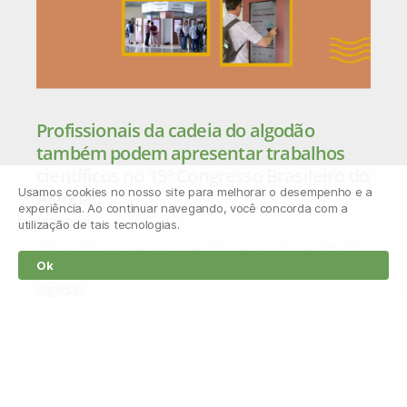
Profissionais da cadeia do algodão
também podem apresentar trabalhos
científicos no 15º Congresso Brasileiro do
Usamos cookies no nosso site para melhorar o desempenho e a
Algodão
experiência. Ao continuar navegando, você concorda com a
15/04/2026
utilização de tais tecnologias.
A inovação no agro nasce, muitas vezes, da experiência
Ok
prática no campo. Por isso, o 15º Congresso Brasileiro do
Algodão
Leia mais »