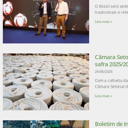
O Brasil será sed
tradicionais e re
Leia mais »
Câmara Setor
safra 2025/2
26/06/2026
Com a colheita da
Câmara Setorial 
Leia mais »
Boletim de I