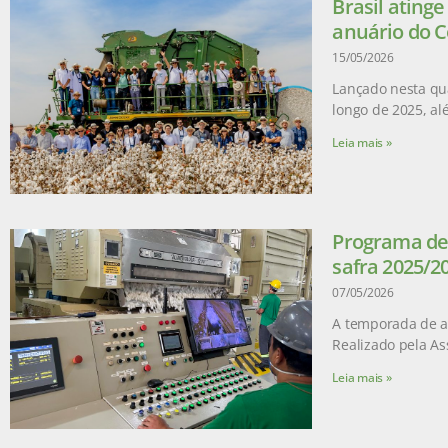
Brasil ating
anuário do C
15/05/2026
Lançado nesta qua
longo de 2025, a
Leia mais »
Programa de 
safra 2025/2
07/05/2026
A temporada de ad
Realizado pela As
Leia mais »