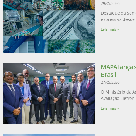
29/05/2026
Destaque da Sema
expressiva desde 
Leia mais »
MAPA lança s
Brasil
27/05/2026
O Ministério da A
Avaliação Eletrôn
Leia mais »