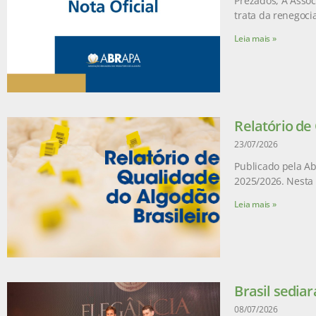
Prezados, A Assoc
trata da renegoci
Leia mais »
Relatório de
23/07/2026
Publicado pela Ab
2025/2026. Nesta 
Leia mais »
Brasil sediar
08/07/2026