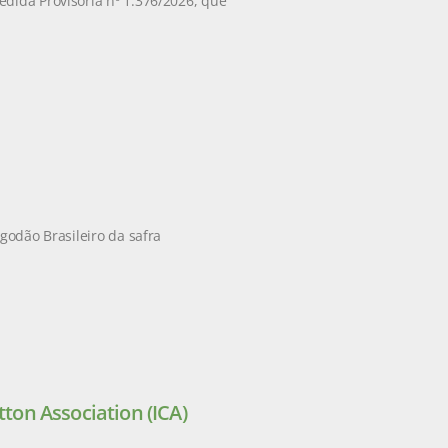
edida Provisória nº 1.376/2026, que
godão Brasileiro da safra
tton Association (ICA)