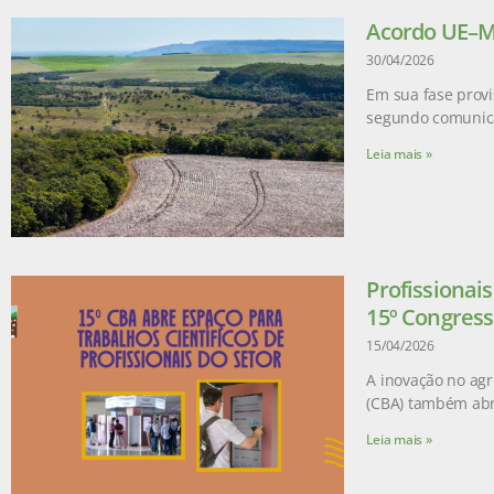
Acordo UE–Me
30/04/2026
Em sua fase provi
segundo comunic
Leia mais »
Profissionai
15º Congress
15/04/2026
A inovação no agr
(CBA) também abr
Leia mais »