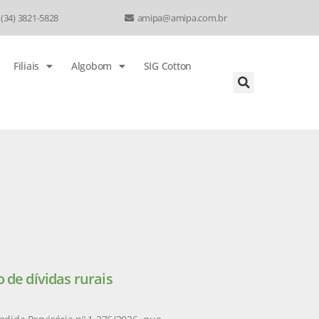
 (34) 3821-5828
amipa@amipa.com.br
Filiais
Algobom
SIG Cotton
 de dívidas rurais