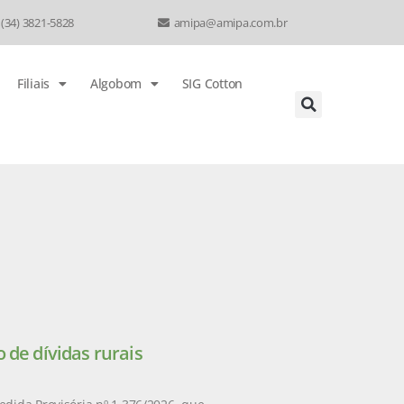
 (34) 3821-5828
amipa@amipa.com.br
Filiais
Algobom
SIG Cotton
 de dívidas rurais