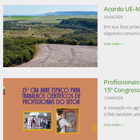
Acordo UE–Me
30/04/2026
Em sua fase provi
segundo comunic
Leia mais »
Profissionai
15º Congress
15/04/2026
A inovação no agr
(CBA) também abr
Leia mais »