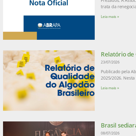
Prezados, A Assoc
trata da renegoci
Leia mais »
Relatório de
23/07/2026
Publicado pela Ab
2025/2026. Nesta 
Leia mais »
Brasil sediar
08/07/2026