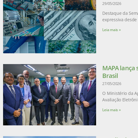
29/05/2026
Destaque da Sema
expressiva desde 
Leia mais »
MAPA lança s
Brasil
27/05/2026
O Ministério da A
Avaliação Eletrôn
Leia mais »