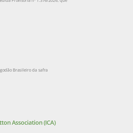
edida Provisória nº 1.376/2026, que
godão Brasileiro da safra
tton Association (ICA)