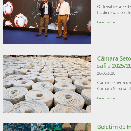
O Brasil será sed
tradicionais e re
Leia mais »
Câmara Setor
safra 2025/2
26/06/2026
Com a colheita da
Câmara Setorial 
Leia mais »
Boletim de I