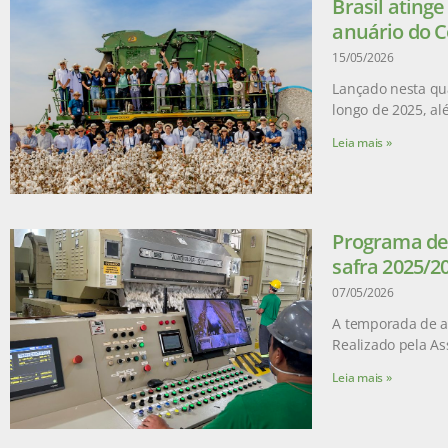
Brasil ating
anuário do C
15/05/2026
Lançado nesta qua
longo de 2025, a
Leia mais »
Programa de 
safra 2025/2
07/05/2026
A temporada de ad
Realizado pela As
Leia mais »