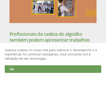
Profissionais da cadeia do algodão
também podem apresentar trabalhos
científicos no 15º Congresso Brasileiro do
Usamos cookies no nosso site para melhorar o desempenho e a
Algodão
experiência. Ao continuar navegando, você concorda com a
15/04/2026
utilização de tais tecnologias.
A inovação no agro nasce, muitas vezes, da experiência
Ok
prática no campo. Por isso, o 15º Congresso Brasileiro do
Algodão
Leia mais »