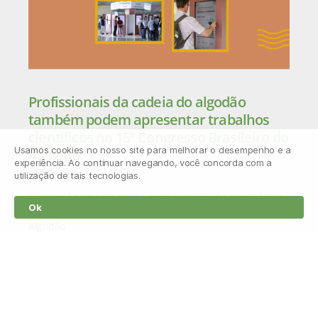
Profissionais da cadeia do algodão
também podem apresentar trabalhos
científicos no 15º Congresso Brasileiro do
Usamos cookies no nosso site para melhorar o desempenho e a
Algodão
experiência. Ao continuar navegando, você concorda com a
15/04/2026
utilização de tais tecnologias.
A inovação no agro nasce, muitas vezes, da experiência
Ok
prática no campo. Por isso, o 15º Congresso Brasileiro do
Algodão
Leia mais »