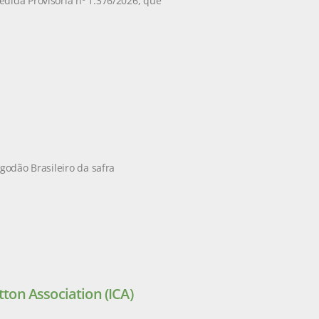
edida Provisória nº 1.376/2026, que
godão Brasileiro da safra
tton Association (ICA)