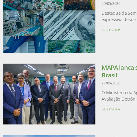
29/05/2026
Destaque da Sema
expressiva desde 
Leia mais »
MAPA lança s
Brasil
27/05/2026
O Ministério da A
Avaliação Eletrôn
Leia mais »