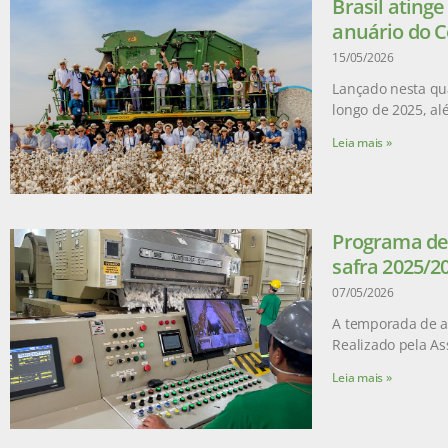
Brasil ating
anuário do C
15/05/2026
Lançado nesta qua
longo de 2025, a
Leia mais »
Programa de 
safra 2025/2
07/05/2026
A temporada de ad
Realizado pela As
Leia mais »