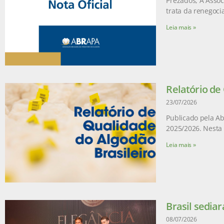
Prezados, A Assoc
trata da renegoci
Leia mais »
Relatório de
23/07/2026
Publicado pela Ab
2025/2026. Nesta 
Leia mais »
Brasil sediar
08/07/2026