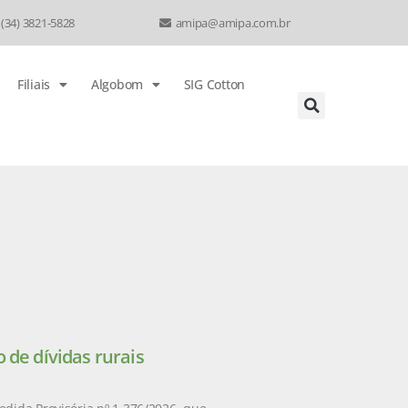
 (34) 3821-5828
amipa@amipa.com.br
Filiais
Algobom
SIG Cotton
 de dívidas rurais