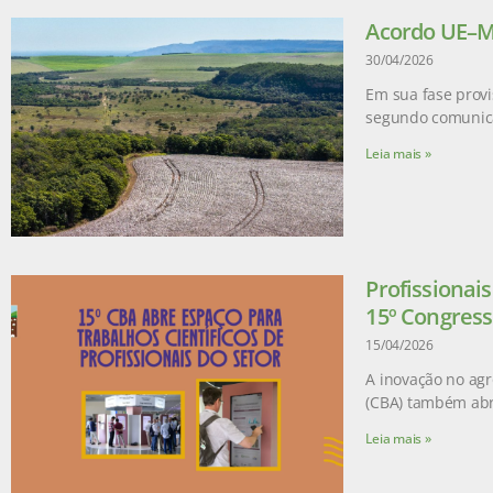
Acordo UE–Me
30/04/2026
Em sua fase provi
segundo comunic
Leia mais »
Profissionai
15º Congress
15/04/2026
A inovação no agr
(CBA) também abr
Leia mais »