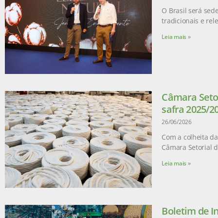
O Brasil será sed
tradicionais e re
Leia mais »
Câmara Setor
safra 2025/2
26/06/2026
Com a colheita da
Câmara Setorial 
Leia mais »
Boletim de I