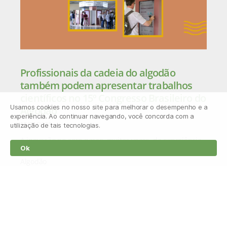
Profissionais da cadeia do algodão
também podem apresentar trabalhos
científicos no 15º Congresso Brasileiro do
Usamos cookies no nosso site para melhorar o desempenho e a
Algodão
experiência. Ao continuar navegando, você concorda com a
15/04/2026
utilização de tais tecnologias.
A inovação no agro nasce, muitas vezes, da experiência
Ok
prática no campo. Por isso, o 15º Congresso Brasileiro do
Algodão
Leia mais »