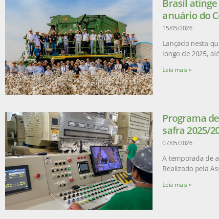
Brasil ating
anuário do C
15/05/2026
Lançado nesta qua
longo de 2025, a
Leia mais »
Programa de 
safra 2025/2
07/05/2026
A temporada de ad
Realizado pela As
Leia mais »