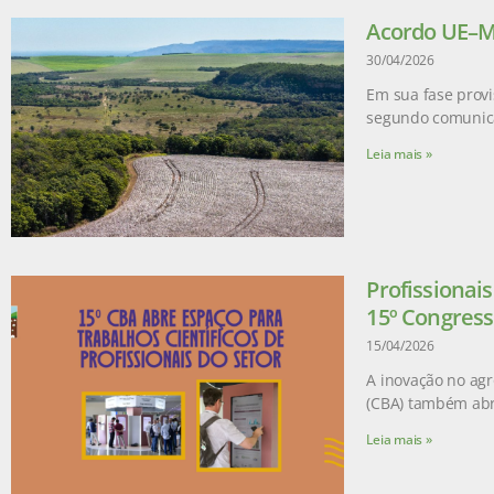
Acordo UE–Me
30/04/2026
Em sua fase provi
segundo comunic
Leia mais »
Profissionai
15º Congress
15/04/2026
A inovação no agr
(CBA) também abr
Leia mais »