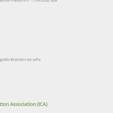
edida Provisória nº 1.376/2026, que
godão Brasileiro da safra
tton Association (ICA)