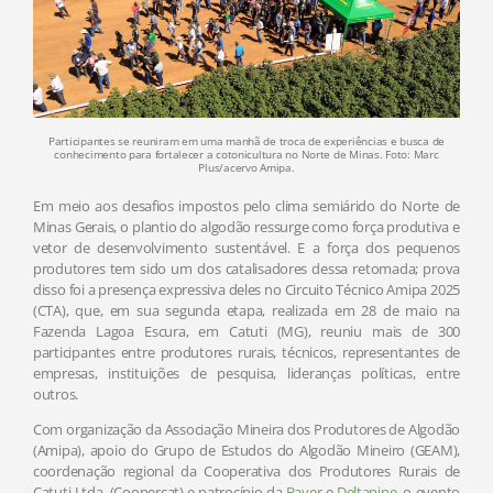
Participantes se reuniram em uma manhã de troca de experiências e busca de
conhecimento para fortalecer a cotonicultura no Norte de Minas. Foto: Marc
Plus/acervo Amipa.
Em meio aos desafios impostos pelo clima semiárido do Norte de
Minas Gerais, o plantio do algodão ressurge como força produtiva e
vetor de desenvolvimento sustentável. E a força dos pequenos
produtores tem sido um dos catalisadores dessa retomada; prova
disso foi a presença expressiva deles no Circuito Técnico Amipa 2025
(CTA), que, em sua segunda etapa, realizada em 28 de maio na
Fazenda Lagoa Escura, em Catuti (MG), reuniu mais de 300
participantes entre produtores rurais, técnicos, representantes de
empresas, instituições de pesquisa, lideranças políticas, entre
outros.
Com organização da Associação Mineira dos Produtores de Algodão
(Amipa), apoio do Grupo de Estudos do Algodão Mineiro (GEAM),
coordenação regional da Cooperativa dos Produtores Rurais de
Catuti Ltda. (Coopercat) e patrocínio da
Bayer
e
Deltapine
, o evento