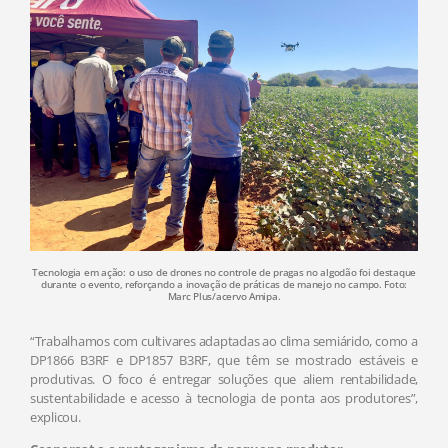
Tecnologia em ação: o uso de drones no controle de pragas no algodão foi destaque
durante o evento, reforçando a inovação de práticas de manejo no campo. Foto:
Marc Plus/acervo Amipa.
“Trabalhamos com cultivares adaptadas ao clima semiárido, como a
DP1866 B3RF e DP1857 B3RF, que têm se mostrado estáveis e
produtivas. O foco é entregar soluções que aliem rentabilidade,
sustentabilidade e acesso à tecnologia de ponta aos produtores”,
explicou.