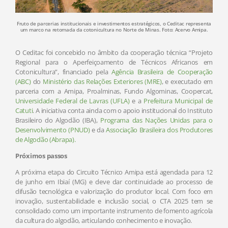
Fruto de parcerias institucionais e investimentos estratégicos, o Ceditac representa
um marco na retomada da cotonicultura no Norte de Minas. Foto: Acervo Amipa.
O Ceditac foi concebido no âmbito da cooperação técnica “Projeto
Regional para o Aperfeiçoamento de Técnicos Africanos em
Cotonicultura”, financiado pela
Agência Brasileira de Cooperação
(ABC)
do
Ministério das Relações Exteriores (MRE)
, e executado em
parceria com a Amipa, Proalminas, Fundo Algominas, Coopercat,
Universidade Federal de Lavras (UFLA)
e a
Prefeitura Municipal de
Catuti
. A iniciativa conta ainda com o apoio institucional do Instituto
Brasileiro do Algodão (IBA),
Programa das Nações Unidas para o
Desenvolvimento (PNUD)
e da
Associação Brasileira dos Produtores
de Algodão (Abrapa).
Próximos passos
A próxima etapa do Circuito Técnico Amipa está agendada para 12
de junho em Ibiaí (MG) e deve dar continuidade ao processo de
difusão tecnológica e valorização do produtor local. Com foco em
inovação, sustentabilidade e inclusão social, o CTA 2025 tem se
consolidado como um importante instrumento de fomento agrícola
da cultura do algodão, articulando conhecimento e inovação.