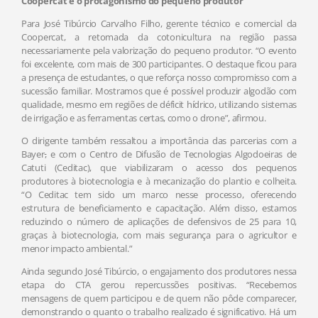
Coopercat e o protagonismo do pequeno produtor
Para José Tibúrcio Carvalho Filho, gerente técnico e comercial da
Coopercat, a retomada da cotonicultura na região passa
necessariamente pela valorização do pequeno produtor. “O evento
foi excelente, com mais de 300 participantes. O destaque ficou para
a presença de estudantes, o que reforça nosso compromisso com a
sucessão familiar. Mostramos que é possível produzir algodão com
qualidade, mesmo em regiões de déficit hídrico, utilizando sistemas
de irrigação e as ferramentas certas, como o drone”, afirmou.
O dirigente também ressaltou a importância das parcerias com a
Bayer
,
e com o Centro de Difusão de Tecnologias Algodoeiras de
Catuti (Ceditac), que viabilizaram o acesso dos pequenos
produtores à biotecnologia e à mecanização do plantio e colheita.
“O Ceditac tem sido um marco nesse processo, oferecendo
estrutura de beneficiamento e capacitação. Além disso, estamos
reduzindo o número de aplicações de defensivos de 25 para 10,
graças à biotecnologia, com mais segurança para o agricultor e
menor impacto ambiental.”
Ainda segundo José Tibúrcio, o engajamento dos produtores nessa
etapa do CTA gerou repercussões positivas. “Recebemos
mensagens de quem participou e de quem não pôde comparecer,
demonstrando o quanto o trabalho realizado é significativo. Há um