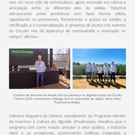
vive um novo ciclo da cotonicultura, agora ancorado em ciência e
articulação entre os diferentes elos da cadeia. “Estamos
estruturando polos produtivos com base técnica sólida,
capacitando os produtores, fomentando o acesso ao crédito, à
certificação e à comercialização. A presença de jovens nos eventos
do Circuito nos dá esperança de continuidade e renovação no
campo”, afirmou.
Comitiva de diretores da Amipa marcou presença na segunda etapa do Circuito
Técnico 2025, estreitando o diálogo com os associados da região. Fotos: Marc
Plus/acervo Amipa.
Feliciano Nogueira de Oliveira, coordenador do Programa Mineiro
de Incentivo à Cultura do Algodão (Proalminas), ressaltou que o
programa tem como missão articular o setor público, a indústria
têxtil e os produtores, promovendo políticas integradas e