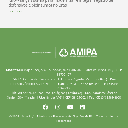
MAPA lança sistema para modernizar e integrar registro de
defensivos e bioinsumos no Brasil
Ler mais
Matriz:
Rua Major Gote, 585 – 5º andar, salas 501/502 | Patos de Minas (MG) | CEP
38700-107
Filial 1:
Central de Classificação de Fibra de Algodão (Minas Cotton) – Rua
Francisco Cândido Xavier, 50 | Uberlândia (MG) | CEP 38405-352 | Tel.: +55 (34)
2589-8900
Filial 2:
Fábrica de Produtos Biológicos (Biofábrica) – Rua Francisco Cândido
Xavier, 50 – 1º andar | Uberlândia (MG) | CEP 38405-352 | Tel.: +55 (34) 2589-8900
© 2025 – Associação Mineira dos Produtores de Algodão (AMIPA) – Todos os direitos
reservados.