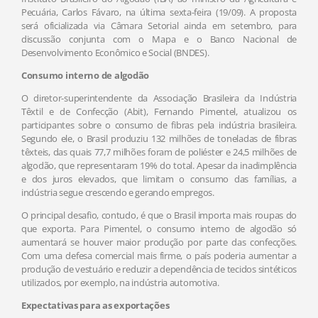
Pecuária, Carlos Fávaro, na última sexta-feira (19/09). A proposta
será oficializada via Câmara Setorial ainda em setembro, para
discussão conjunta com o Mapa e o Banco Nacional de
Desenvolvimento Econômico e Social (BNDES).
Consumo interno de algodão
O diretor-superintendente da Associação Brasileira da Indústria
Têxtil e de Confecção (Abit), Fernando Pimentel, atualizou os
participantes sobre o consumo de fibras pela indústria brasileira.
Segundo ele, o Brasil produziu 132 milhões de toneladas de fibras
têxteis, das quais 77,7 milhões foram de poliéster e 24,5 milhões de
algodão, que representaram 19% do total. Apesar da inadimplência
e dos juros elevados, que limitam o consumo das famílias, a
indústria segue crescendo e gerando empregos.
O principal desafio, contudo, é que o Brasil importa mais roupas do
que exporta. Para Pimentel, o consumo interno de algodão só
aumentará se houver maior produção por parte das confecções.
Com uma defesa comercial mais firme, o país poderia aumentar a
produção de vestuário e reduzir a dependência de tecidos sintéticos
utilizados, por exemplo, na indústria automotiva.
Expectativas para as exportações