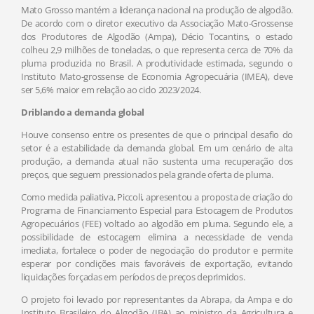
Mato Grosso mantém a liderança nacional na produção de algodão.
De acordo com o diretor executivo da Associação Mato-Grossense
dos Produtores de Algodão (Ampa), Décio Tocantins, o estado
colheu 2,9 milhões de toneladas, o que representa cerca de 70% da
pluma produzida no Brasil. A produtividade estimada, segundo o
Instituto Mato-grossense de Economia Agropecuária (IMEA), deve
ser 5,6% maior em relação ao ciclo 2023/2024.
Driblando a demanda global
Houve consenso entre os presentes de que o principal desafio do
setor é a estabilidade da demanda global. Em um cenário de alta
produção, a demanda atual não sustenta uma recuperação dos
preços, que seguem pressionados pela grande oferta de pluma.
Como medida paliativa, Piccoli, apresentou a proposta de criação do
Programa de Financiamento Especial para Estocagem de Produtos
Agropecuários (FEE) voltado ao algodão em pluma. Segundo ele, a
possibilidade de estocagem elimina a necessidade de venda
imediata, fortalece o poder de negociação do produtor e permite
esperar por condições mais favoráveis de exportação, evitando
liquidações forçadas em períodos de preços deprimidos.
O projeto foi levado por representantes da Abrapa, da Ampa e do
Instituto Brasileiro do Algodão (IBA) ao ministro da Agricultura e