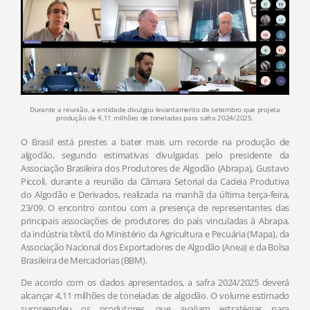
Durante a reunião, a entidade divulgou levantamento de setembro que projeta
produção de 4,11 milhões de toneladas para safra 2024/2025.
O Brasil está prestes a bater mais um recorde na produção de
algodão, segundo estimativas divulgadas pelo presidente da
Associação Brasileira dos Produtores de Algodão (Abrapa), Gustavo
Piccoli, durante a reunião da Câmara Setorial da Cadeia Produtiva
do Algodão e Derivados, realizada na manhã da última terça-feira,
23/09. O encontro contou com a presença de representantes das
principais associações de produtores do país vinculadas à Abrapa,
da indústria têxtil, do Ministério da Agricultura e Pecuária (Mapa), da
Associação Nacional dos Exportadores de Algodão (Anea) e da Bolsa
Brasileira de Mercadorias (BBM).
De acordo com os dados apresentados, a safra 2024/2025 deverá
alcançar 4,11 milhões de toneladas de algodão. O volume estimado
surpreendeu os produtores, que avaliam estratégias para