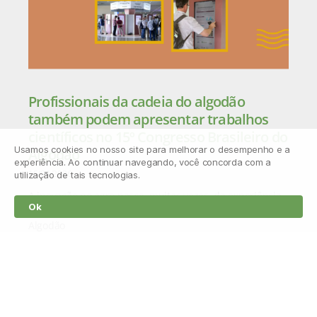
Profissionais da cadeia do algodão
também podem apresentar trabalhos
científicos no 15º Congresso Brasileiro do
Usamos cookies no nosso site para melhorar o desempenho e a
Algodão
experiência. Ao continuar navegando, você concorda com a
15/04/2026
utilização de tais tecnologias.
A inovação no agro nasce, muitas vezes, da experiência
Ok
prática no campo. Por isso, o 15º Congresso Brasileiro do
Algodão
Leia mais »