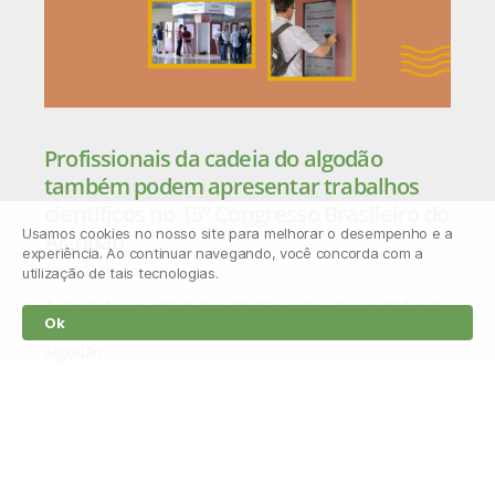
Profissionais da cadeia do algodão
também podem apresentar trabalhos
científicos no 15º Congresso Brasileiro do
Usamos cookies no nosso site para melhorar o desempenho e a
Algodão
experiência. Ao continuar navegando, você concorda com a
15/04/2026
utilização de tais tecnologias.
A inovação no agro nasce, muitas vezes, da experiência
Ok
prática no campo. Por isso, o 15º Congresso Brasileiro do
Algodão
Leia mais »