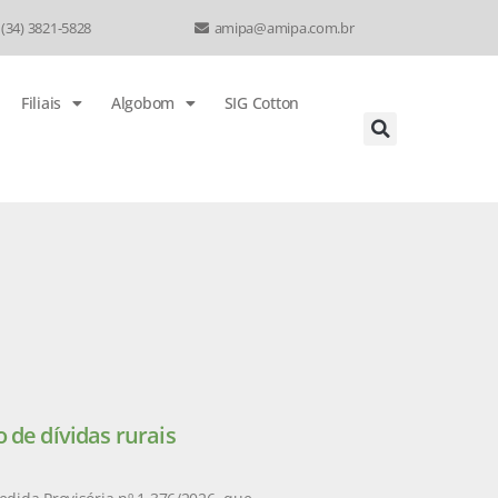
 (34) 3821-5828
amipa@amipa.com.br
Filiais
Algobom
SIG Cotton
 de dívidas rurais