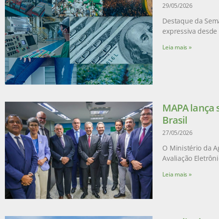
29/05/2026
Destaque da Sema
expressiva desde 
Leia mais »
MAPA lança s
Brasil
27/05/2026
O Ministério da A
Avaliação Eletrôn
Leia mais »