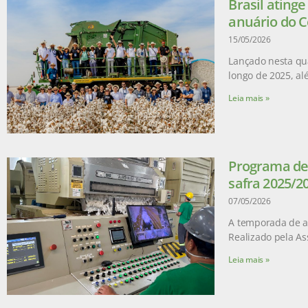
Brasil ating
anuário do C
15/05/2026
Lançado nesta qua
longo de 2025, a
Leia mais »
Programa de 
safra 2025/2
07/05/2026
A temporada de ad
Realizado pela As
Leia mais »