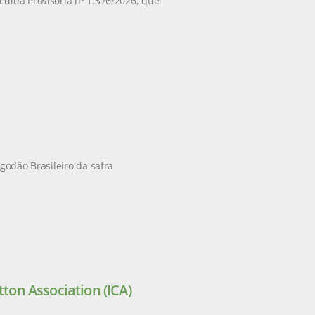
edida Provisória nº 1.376/2026, que
godão Brasileiro da safra
tton Association (ICA)