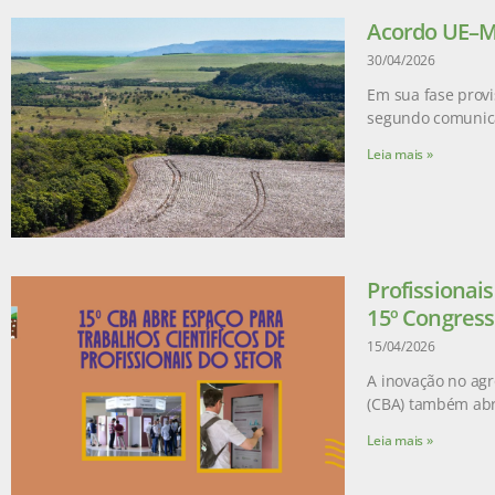
Acordo UE–Me
30/04/2026
Em sua fase provi
segundo comunic
Leia mais »
Profissionai
15º Congress
15/04/2026
A inovação no agr
(CBA) também abr
Leia mais »