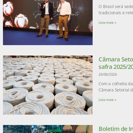
O Brasil será sed
tradicionais e re
Leia mais »
Câmara Setor
safra 2025/2
26/06/2026
Com a colheita da
Câmara Setorial 
Leia mais »
Boletim de I