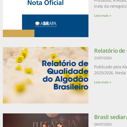
Prezados, A Assoc
trata da renegoci
Leia mais »
Relatório de
23/07/2026
Publicado pela Ab
2025/2026. Nesta 
Leia mais »
Brasil sediar
08/07/2026