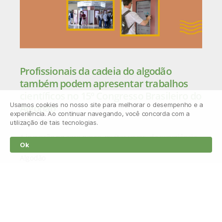
Profissionais da cadeia do algodão
também podem apresentar trabalhos
científicos no 15º Congresso Brasileiro do
Usamos cookies no nosso site para melhorar o desempenho e a
Algodão
experiência. Ao continuar navegando, você concorda com a
15/04/2026
utilização de tais tecnologias.
A inovação no agro nasce, muitas vezes, da experiência
Ok
prática no campo. Por isso, o 15º Congresso Brasileiro do
Algodão
Leia mais »