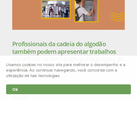
Profissionais da cadeia do algodão
também podem apresentar trabalhos
científicos no 15º Congresso Brasileiro do
Usamos cookies no nosso site para melhorar o desempenho e a
Algodão
experiência. Ao continuar navegando, você concorda com a
15/04/2026
utilização de tais tecnologias.
A inovação no agro nasce, muitas vezes, da experiência
Ok
prática no campo. Por isso, o 15º Congresso Brasileiro do
Algodão
Leia mais »