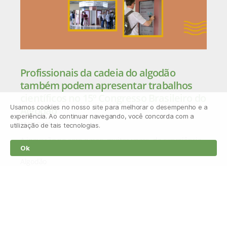
Profissionais da cadeia do algodão
também podem apresentar trabalhos
científicos no 15º Congresso Brasileiro do
Usamos cookies no nosso site para melhorar o desempenho e a
Algodão
experiência. Ao continuar navegando, você concorda com a
15/04/2026
utilização de tais tecnologias.
A inovação no agro nasce, muitas vezes, da experiência
Ok
prática no campo. Por isso, o 15º Congresso Brasileiro do
Algodão
Leia mais »