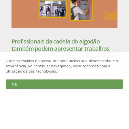
Profissionais da cadeia do algodão
também podem apresentar trabalhos
científicos no 15º Congresso Brasileiro do
Usamos cookies no nosso site para melhorar o desempenho e a
Algodão
experiência. Ao continuar navegando, você concorda com a
15/04/2026
utilização de tais tecnologias.
A inovação no agro nasce, muitas vezes, da experiência
Ok
prática no campo. Por isso, o 15º Congresso Brasileiro do
Algodão
Leia mais »