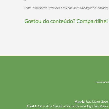
Fonte: Associação Brasileira dos Produtores de Algodão (Abrapa)
Gostou do conteúdo? Compartilhe!
Matriz:
Rua Major Gote, 
Filial 1:
Central de Classificação de Fibra de Algodão (Minas 