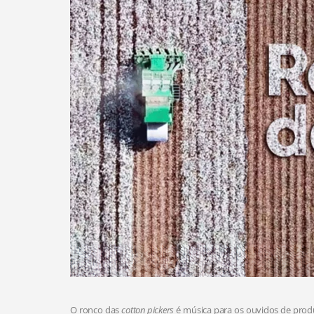
O ronco das
cotton pickers
é música para os ouvidos de produt