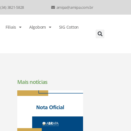
 (34) 3821-5828
amipa@amipa.com.br
Filiais
Algobom
SIG Cotton
Mais notícias