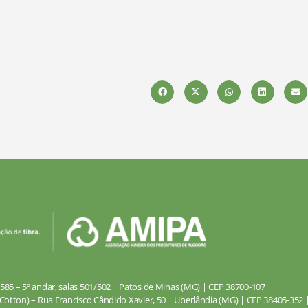
585 – 5º andar, salas 501/502 | Patos de Minas (MG) | CEP 38700-107
Cotton) – Rua Francisco Cândido Xavier, 50 | Uberlândia (MG) | CEP 38405-352 | 