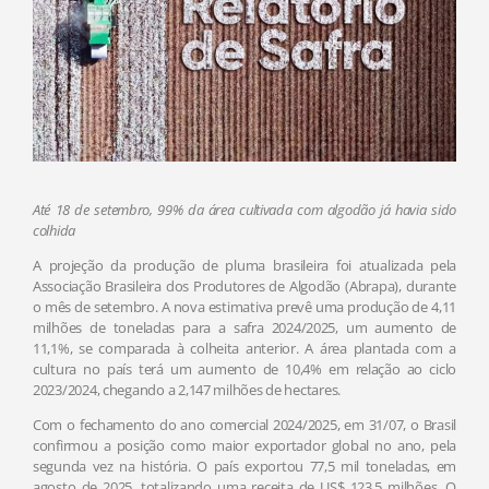
Até 18 de setembro, 99% da área cultivada com algodão já havia sido
colhida
A projeção da produção de pluma brasileira foi atualizada pela
Associação Brasileira dos Produtores de Algodão (Abrapa), durante
o mês de setembro. A nova estimativa prevê uma produção de 4,11
milhões de toneladas para a safra 2024/2025, um aumento de
11,1%, se comparada à colheita anterior. A área plantada com a
cultura no país terá um aumento de 10,4% em relação ao ciclo
2023/2024, chegando a 2,147 milhões de hectares.
Com o fechamento do ano comercial 2024/2025, em 31/07, o Brasil
confirmou a posição como maior exportador global no ano, pela
segunda vez na história. O país exportou 77,5 mil toneladas, em
agosto de 2025, totalizando uma receita de US$ 123,5 milhões. O