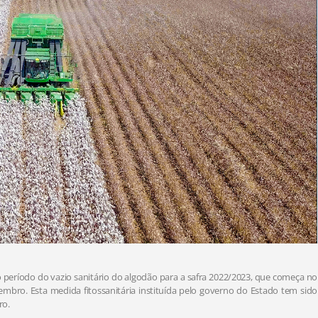
 período do vazio sanitário do algodão para a safra 2022/2023, que começa no
mbro. Esta medida fitossanitária instituída pelo governo do Estado tem sido
ro.