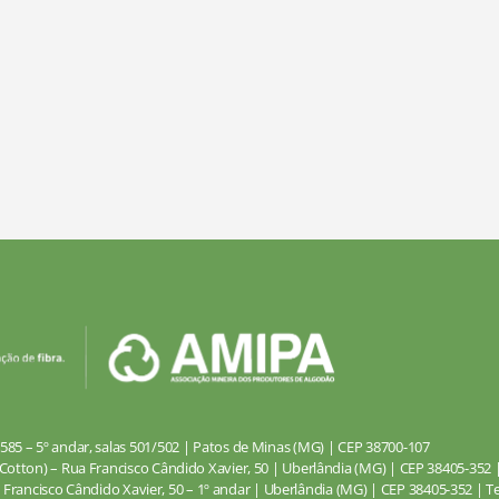
585 – 5º andar, salas 501/502 | Patos de Minas (MG) | CEP 38700-107
Cotton) – Rua Francisco Cândido Xavier, 50 | Uberlândia (MG) | CEP 38405-352 | 
 Francisco Cândido Xavier, 50 – 1º andar | Uberlândia (MG) | CEP 38405-352 | Tel