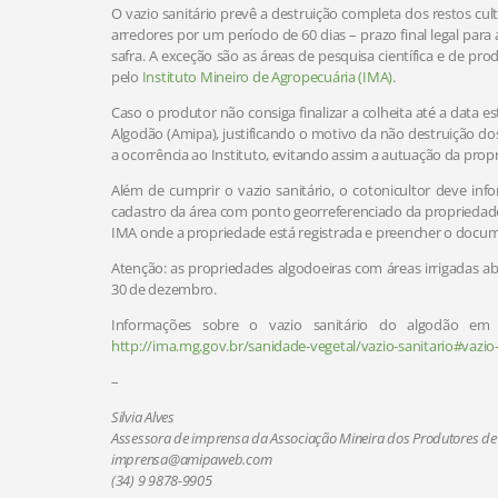
O vazio sanitário prevê a destruição completa dos restos cult
arredores por um período de 60 dias – prazo final legal para
safra. A exceção são as áreas de pesquisa científica e de p
pelo
Instituto Mineiro de Agropecuária (IMA)
.
Caso o produtor não consiga finalizar a colheita até a data
Algodão (Amipa), justificando o motivo da não destruição dos
a ocorrência ao Instituto, evitando assim a autuação da prop
Além de cumprir o vazio sanitário, o cotonicultor deve in
cadastro da área com ponto georreferenciado da propriedade a
IMA onde a propriedade está registrada e preencher o docum
Atenção: as propriedades algodoeiras com áreas irrigadas a
30 de dezembro.
Informações sobre o vazio sanitário do algodão em 
http://ima.mg.gov.br/sanidade-vegetal/vazio-sanitario#vazio
–
Silvia Alves
Assessora de imprensa da Associação Mineira dos Produtores de
imprensa@amipaweb.com
(34) 9 9878-9905