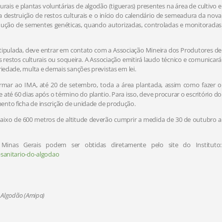
urais e plantas voluntárias de algodão (tigueras) presentes na área de cultivo e
 a destruição de restos culturais e o início do calendário de semeadura da nova
rodução de sementes genéticas, quando autorizadas, controladas e monitoradas
 estipulada, deve entrar em contato com a Associação Mineira dos Produtores de
 restos culturais ou soqueira. A Associação emitirá laudo técnico e comunicará
riedade, multa e demais sanções previstas em lei.
formar ao IMA, até 20 de setembro, toda a área plantada, assim como fazer o
té 60 dias após o término do plantio. Para isso, deve procurar o escritório do
ento ficha de inscrição de unidade de produção.
baixo de 600 metros de altitude deverão cumprir a medida de 30 de outubro a
Minas Gerais podem ser obtidas diretamente pelo site do Instituto:
-sanitario-do-algodao
 Algodão (Amipa)