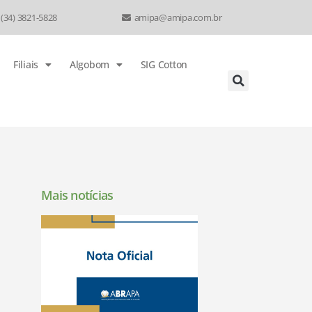
 (34) 3821-5828
amipa@amipa.com.br
Filiais
Algobom
SIG Cotton
Mais notícias