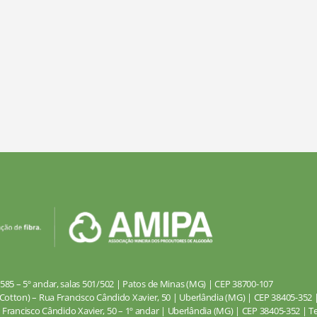
585 – 5º andar, salas 501/502 | Patos de Minas (MG) | CEP 38700-107
Cotton) – Rua Francisco Cândido Xavier, 50 | Uberlândia (MG) | CEP 38405-352 | 
 Francisco Cândido Xavier, 50 – 1º andar | Uberlândia (MG) | CEP 38405-352 | Tel