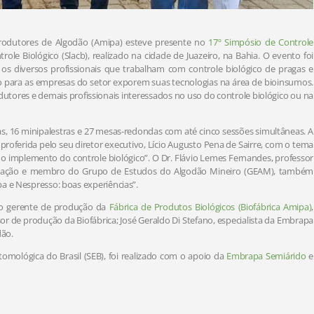
 Produtores de Algodão (Amipa) esteve presente no
17º Simpósio de Controle
le Biológico (Slacb), realizado na cidade de Juazeiro, na Bahia. O evento foi
 diversos profissionais que trabalham com controle biológico de pragas e
 para as empresas do setor exporem suas tecnologias na área de bioinsumos.
dutores e demais profissionais interessados no uso do controle biológico ou na
ras, 16 minipalestras e 27 mesas-redondas com até cinco sessões simultâneas. A
oferida pelo seu diretor executivo, Lício Augusto Pena de Sairre, com o tema
 implemento do controle biológico”. O Dr. Flávio Lemes Fernandes, professor
ociação e membro do Grupo de Estudos do Algodão Mineiro (GEAM), também
a e Nespresso: boas experiências”.
a o gerente de produção da
Fábrica de Produtos Biológicos (Biofábrica Amipa)
,
sor de produção da Biofábrica; José Geraldo Di Stefano, especialista da Embrapa
dão.
mológica do Brasil (SEB), foi realizado com o apoio da
Embrapa Semiárido
e