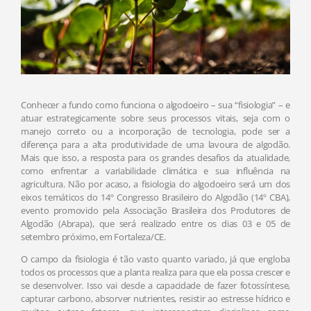
Conhecer a fundo como funciona o algodoeiro – sua “fisiologia” – e
atuar estrategicamente sobre seus processos vitais, seja com o
manejo correto ou a incorporação de tecnologia, pode ser a
diferença para a alta produtividade de uma lavoura de algodão.
Mais que isso, a resposta para os grandes desafios da atualidade,
como enfrentar a variabilidade climática e sua influência na
agricultura. Não por acaso, a fisiologia do algodoeiro será um dos
eixos temáticos do 14º Congresso Brasileiro do Algodão (14º CBA),
evento promovido pela Associação Brasileira dos Produtores de
Algodão (Abrapa), que será realizado entre os dias 03 e 05 de
setembro próximo, em Fortaleza/CE.
O campo da fisiologia é tão vasto quanto variado, já que engloba
todos os processos que a planta realiza para que ela possa crescer e
se desenvolver. Isso vai desde a capacidade de fazer fotossíntese,
capturar carbono, absorver nutrientes, resistir ao estresse hídrico e