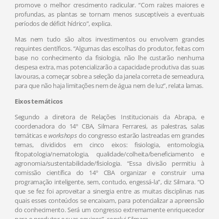
promove o melhor crescimento radicular. “Com raízes maiores e
profundas, as plantas se tornam menos susceptíveis a eventuais
períodos de déficit hídrico”, explica.
Mas nem tudo são altos investimentos ou envolvem grandes
requintes científicos. “Algumas das escolhas do produtor, feitas com
base no conhecimento da fisiologia, não lhe custarão nenhuma
despesa extra, mas potencializarão a capacidade produtiva das suas
lavouras, a começar sobre a seleção da janela correta de semeadura,
para que não haja limitações nem de água nem de luz”, relata lamas.
Eixos temáticos
Segundo a diretora de Relações Institucionais da Abrapa, e
coordenadora do 14º CBA, Silmara Ferraresi, as palestras, salas
temáticas e
workshops
do congresso estarão lastreadas em grandes
temas, divididos em cinco eixos: fisiologia, entomologia,
fitopatologia/nematologia, qualidade/colheita/beneficiamento e
agronomia/sustentabilidade/fisiologia. “Essa divisão permitiu à
comissão científica do 14º CBA organizar e construir uma
programação inteligente, sem, contudo, engessá-la”, diz Silmara. “O
que se fez foi aproveitar a sinergia entre as muitas disciplinas nas
quais esses conteúdos se encaixam, para potencializar a apreensão
do conhecimento. Será um congresso extremamente enriquecedor
para o produtor e suas equipes”, conclui Silmara.