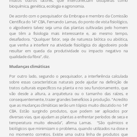
muitos outros fatores, que interconectam disciplinas como
bioquímica, genética, ecologia e agronomia.
De acordo com o pesquisador da Embrapa e membro da Comissão
Científica do 14º CBA, Fernando Lamas, do ponto de vista fisiológico,
o algodoeiro talvez seja uma das plantas cultivadas pelo homem
que têm a fisiologia mais interessante e, ao mesmo tempo,
desafiadora. “Qualquer fator, seja de natureza biótica ou abiótica,
que venha a interferir na atividade fisiológica do algodoeiro pode
resultar em queda da produtividade ou impacto negativo na
qualidade da fibra”, diz.
Mudanças climáticas
Por outro lado, segundo o pesquisador, a interferência calculada
sobre essas características naturais pode ajudar na definição de
tratos culturais específicos na planta e no seu funcionamento, que
vão desde a altura, a arquitetura ou o tamanho das raízes, e
consequentemente, trazer grandes benefícios à produção. “Acredito
que as mudanças climáticas serão um tópico muito discutido no 14º
CBA. Estão surgindo produtos, que podem ser aplicados por
diversas vias, que ajudam as plantas a enfrentar períodos de seca e
temperatura muito elevada”, afirma Lamas. “São químicos e
biológicos que minimizam o problema, quando utilizados na dose e
no momento corretos. Existe uma outra linha de produtos que