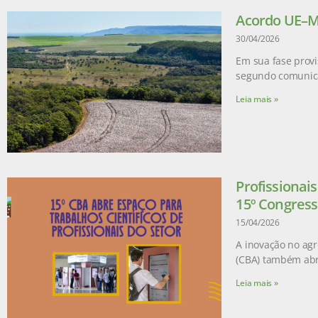
Acordo UE–Me
30/04/2026
Em sua fase provi
segundo comunic
Leia mais »
Profissionai
15º Congress
15/04/2026
A inovação no agr
(CBA) também abr
Leia mais »