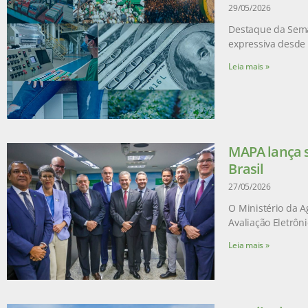
29/05/2026
Destaque da Sema
expressiva desde 
Leia mais »
MAPA lança s
Brasil
27/05/2026
O Ministério da A
Avaliação Eletrôn
Leia mais »