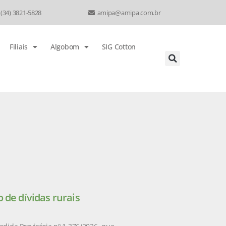
 (34) 3821-5828
amipa@amipa.com.br
Filiais
Algobom
SIG Cotton
 de dívidas rurais