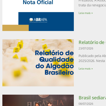
Prezados, A Assoc
trata da renegoci
Leia mais »
Relatório de
23/07/2026
Publicado pela Ab
2025/2026. Nesta 
Leia mais »
Brasil sediar
08/07/2026