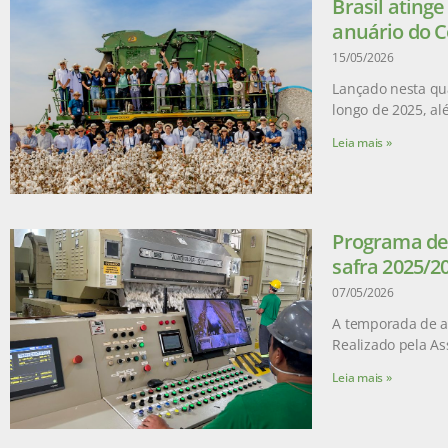
Brasil ating
anuário do C
15/05/2026
Lançado nesta qua
longo de 2025, a
Leia mais »
Programa de 
safra 2025/2
07/05/2026
A temporada de ad
Realizado pela As
Leia mais »