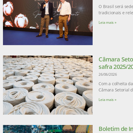
O Brasil será sed
tradicionais e re
Leia mais »
Câmara Setor
safra 2025/2
26/06/2026
Com a colheita da
Câmara Setorial 
Leia mais »
Boletim de I