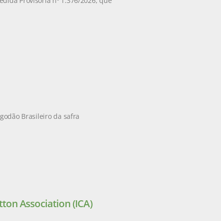
edida Provisória nº 1.376/2026, que
godão Brasileiro da safra
tton Association (ICA)